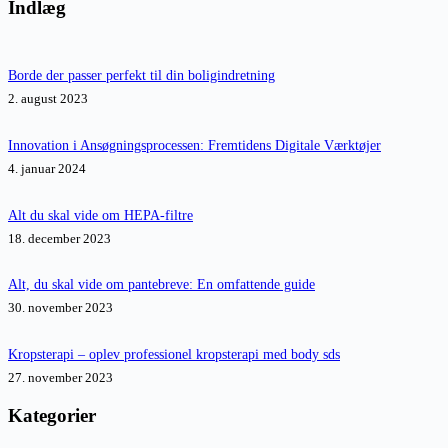
resultater
Indlæg
Borde der passer perfekt til din boligindretning
2. august 2023
Innovation i Ansøgningsprocessen: Fremtidens Digitale Værktøjer
4. januar 2024
Alt du skal vide om HEPA-filtre
18. december 2023
Alt, du skal vide om pantebreve: En omfattende guide
30. november 2023
Kropsterapi – oplev professionel kropsterapi med body sds
27. november 2023
Kategorier