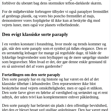
forbliver du uberørt bag dens stormsikre teflon-dækkede skærm.
For de miljøbevidste forbrugere tilbyder vi også paraplyer fremstillet
af genbrugs plastik, og vores bio poncho fremstillet af majs,
demonstrerer vores forpligtelse til ikke kun at beskytte dig mod
vejrets luner, men også vor planets velbefindende.
Den evigt klassiske sorte paraply
I en verden konstant i forandring, hvor mode og trends kommer og
går, står den sorte paraply som et symbol på tidløs elegance. Den er
en uerstattelig ledsager for mange på regnfulde dage, til både de
lykkelige begivenheder som bryllupper og de mere sørgelige stunder
som begravelser. Men hvad er det, der gør denne enkle genstand til
en så universel del af vores garderobe?
Fortællingen om den sorte paraply
Den sorte paraply har en rig historie og har været en del af det
klassiske tilbehør i århundreder. Den repræsenterer ikke blot
beskyttelse mod vejrets omskifteligheder, men er også et stilikon.
Den sorte farve giver en følelse af værdighed og seriøsitet og et rent
udtryk, der uden tvivl kan komplementere enhver påklædning.
Den sorte paraply har befæstet sin plads i den offentlige bevidsthed,
idet den er blevet brugt ved utallige anledninger. Den har været med