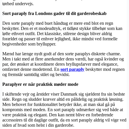
tørhed undervejs.
Sort paraply fra Londons gader til dit garderobeskab
Den sorte paraply med buet håndtag er mere end blot en regn
beskytter. Den er et modeudtryk, et tidløst stykke tilbehør som kan
løfte ethvert outfit. Det klassiske, stilrene design bliver aldrig
forældet og passer til enhver lejlighed, ikke mindst ved formelle
begivenheder som bryllupper.
Mænd har længe nydt godt af den sorte paraplys diskrete charme.
Men i takt med at flere anerkender dens værdi, har også kvinder og
par, der ønsker at koordinere deres bryllupsfarver med elegance,
omfavnet denne modetrend. En
sort paraply
beskytter mod regnen
og fremstår samtidig stilet og bevidst.
Paraplyer er når praktisk møder mode
I skiftende vejr og årstider viser Danmark sig sjældent fra sin bedste
side. Regn og sludder kræver altid en pålidelig og praktisk løsning.
Men behovet for funktionalitet betyder ikke, at man skal gå på
kompromis med moden. En sort paraply udmærker sig ved både at
være praktisk og elegant. Den kan nemt blive en forbedrende
accessoires til dit daglige outfit, da en sort paraply aldrig vil vige ved
siden af hvad som helst i din garderobe.