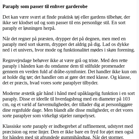
Paraply som passer til enhver garderobe
Det kan være svært at finde praktisk tøj eller gardens tilbehør, der
ikke ser klodset ud og som passer til ens personlige stil. En sort
paraply er løsningen herpå.
Når det regner på præsten, drypper det på degnen, men med en
paraply med sort skærm, drypper det aldrig på dig. Lad os dykke
ned i et univers, hvor mode og funktionalitet mødes i skøn forening.
Regnvejrsdage behøver ikke at være grå og triste. Med den rette
paraply i hånden kan du omdanne dem til stilfulde promenader
gennem en verden fuld af dråbe-symfonier. Det handler ikke kun om
at holde dig tør; det handler om at gøre det med klasse. Og klasse,
det er præcis, hvad vores sorte paraplyer tilbyder.
Moderne æstetik går hånd i hånd med upåklagelig funktion i en sort
paraply. Disse er ideelle til hverdagsbrug med en diameter på 103
cm, og et væld af farvemuligheder, der tillader dig at personliggøre
dine regnfulde dage. Men blandt alle disse muligheder, er det vores
sorte paraplyer som virkeligt stjæler rampelyset.
Klassiske sorte paraply er indbegrebet af raffinement, udstyret med
præcision og rene linjer. Den er ikke bare en fryd for øjet men også
for hånden med sit afrundede gummihåndtag. Når det stormer,