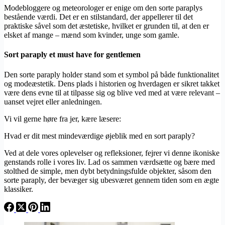
Modebloggere og meteorologer er enige om den sorte paraplys
bestående værdi. Det er en stilstandard, der appellerer til det
praktiske såvel som det æstetiske, hvilket er grunden til, at den er
elsket af mange – mænd som kvinder, unge som gamle.
Sort paraply et must have for gentlemen
Den sorte paraply holder stand som et symbol på både funktionalitet
og modeæstetik. Dens plads i historien og hverdagen er sikret takket
være dens evne til at tilpasse sig og blive ved med at være relevant –
uanset vejret eller anledningen.
Vi vil gerne høre fra jer, kære læsere:
Hvad er dit mest mindeværdige øjeblik med en sort paraply?
Ved at dele vores oplevelser og refleksioner, fejrer vi denne ikoniske
genstands rolle i vores liv. Lad os sammen værdsætte og bære med
stolthed de simple, men dybt betydningsfulde objekter, såsom den
sorte paraply, der bevæger sig ubesværet gennem tiden som en ægte
klassiker.