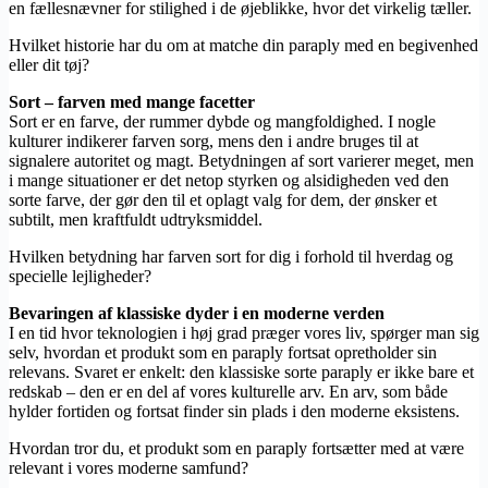
en fællesnævner for stilighed i de øjeblikke, hvor det virkelig tæller.
Hvilket historie har du om at matche din paraply med en begivenhed
eller dit tøj?
Sort – farven med mange facetter
Sort er en farve, der rummer dybde og mangfoldighed. I nogle
kulturer indikerer farven sorg, mens den i andre bruges til at
signalere autoritet og magt. Betydningen af sort varierer meget, men
i mange situationer er det netop styrken og alsidigheden ved den
sorte farve, der gør den til et oplagt valg for dem, der ønsker et
subtilt, men kraftfuldt udtryksmiddel.
Hvilken betydning har farven sort for dig i forhold til hverdag og
specielle lejligheder?
Bevaringen af klassiske dyder i en moderne verden
I en tid hvor teknologien i høj grad præger vores liv, spørger man sig
selv, hvordan et produkt som en paraply fortsat opretholder sin
relevans. Svaret er enkelt: den klassiske sorte paraply er ikke bare et
redskab – den er en del af vores kulturelle arv. En arv, som både
hylder fortiden og fortsat finder sin plads i den moderne eksistens.
Hvordan tror du, et produkt som en paraply fortsætter med at være
relevant i vores moderne samfund?