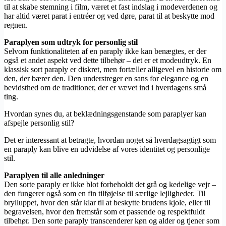
til at skabe stemning i film, været et fast indslag i modeverdenen og
har altid været parat i entréer og ved døre, parat til at beskytte mod
regnen.
Paraplyen som udtryk for personlig stil
Selvom funktionaliteten af en paraply ikke kan benægtes, er der
også et andet aspekt ved dette tilbehør – det er et modeudtryk. En
klassisk sort paraply er diskret, men fortæller alligevel en historie om
den, der bærer den. Den understreger en sans for elegance og en
bevidsthed om de traditioner, der er vævet ind i hverdagens små
ting.
Hvordan synes du, at beklædningsgenstande som paraplyer kan
afspejle personlig stil?
Det er interessant at betragte, hvordan noget så hverdagsagtigt som
en paraply kan blive en udvidelse af vores identitet og personlige
stil.
Paraplyen til alle anledninger
Den sorte paraply er ikke blot forbeholdt det grå og kedelige vejr –
den fungerer også som en fin tilføjelse til særlige lejligheder. Til
brylluppet, hvor den står klar til at beskytte brudens kjole, eller til
begravelsen, hvor den fremstår som et passende og respektfuldt
tilbehør. Den sorte paraply transcenderer køn og alder og tjener som