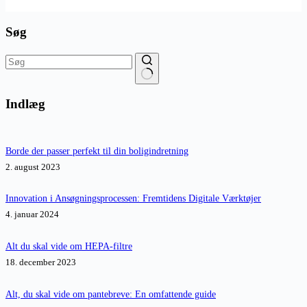
Søg
Ingen
resultater
Indlæg
Borde der passer perfekt til din boligindretning
2. august 2023
Innovation i Ansøgningsprocessen: Fremtidens Digitale Værktøjer
4. januar 2024
Alt du skal vide om HEPA-filtre
18. december 2023
Alt, du skal vide om pantebreve: En omfattende guide