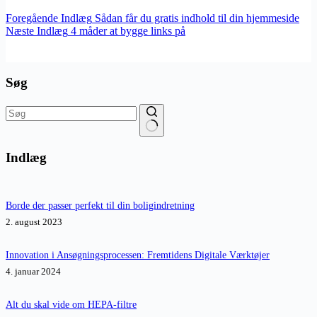
Foregående
Indlæg
Sådan får du gratis indhold til din hjemmeside
Næste
Indlæg
4 måder at bygge links på
Søg
Ingen
resultater
Indlæg
Borde der passer perfekt til din boligindretning
2. august 2023
Innovation i Ansøgningsprocessen: Fremtidens Digitale Værktøjer
4. januar 2024
Alt du skal vide om HEPA-filtre